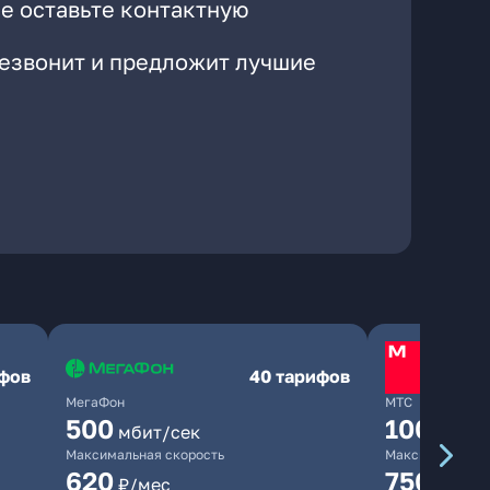
е оставьте контактную
резвонит и предложит лучшие
ифов
40 тарифов
МегаФон
МТС
500
1000
мбит/сек
мби
Максимальная скорость
Максимальная 
620
750
₽/мес
₽/мес