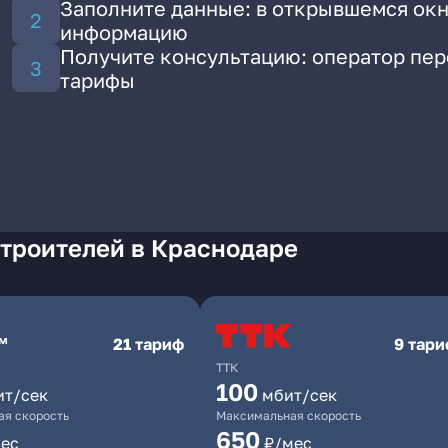
Заполните данные: в открывшемся окн
информацию
Получите консультацию: оператор пе
тарифы
Строителей в Краснодаре
21 тариф
9 тар
ТТК
100
ит/сек
мбит/сек
я скорость
Максимальная скорость
650
ес
₽/мес