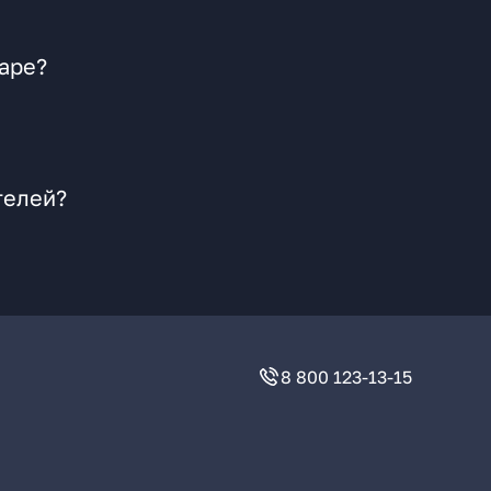
аре?
телей?
8 800 123-13-15