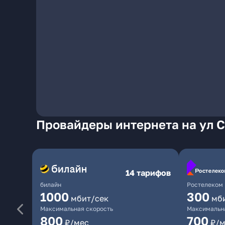
Провайдеры интернета на ул 
14 тарифов
билайн
Ростелеком
1000
300
мбит/сек
мб
Максимальная скорость
Максимальна
800
700
₽/мес
₽/м