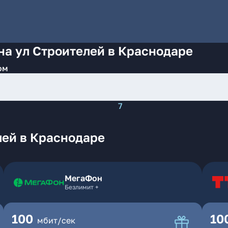
на ул Строителей в Краснодаре
ом
7
лей в Краснодаре
МегаФон
Безлимит +
100
10
мбит/сек