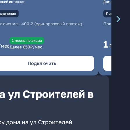
шний интернет
Домашний инте
ключение
Подключение
ключение
-
400 ₽ (единоразовый платеж)
Подключени
1 месяц по акции
1 
1
/мес
₽/мес
Далее
650
₽/мес
Да
Подключить
а ул Строителей в
ру дома на ул Строителей