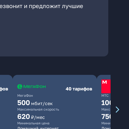
резвонит и предложит лучшие
ифов
40 тарифов
МегаФон
МТС
500
1000
мбит/сек
мби
Максимальная скорость
Максимальная 
620
750
₽/мес
₽/мес
Минимальная цена
Минимальная ц
Домашний интернет
Домашний инт