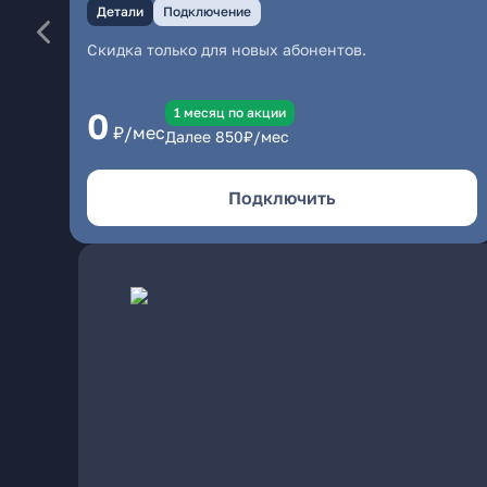
Детали
Подключение
Скидка только для новых абонентов.
1 месяц по акции
0
₽/мес
Далее
850
₽/мес
Подключить