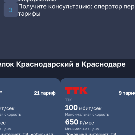
Получите консультацию: оператор пе
тарифы
елок Краснодарский в Краснодаре
21 тариф
9 тар
ТТК
100
ит/сек
мбит/сек
я скорость
Максимальная скорость
650
ес
₽/мес
я цена
Минимальная цена
интернет, ТВ, мобильная
Домашний интернет, ТВ