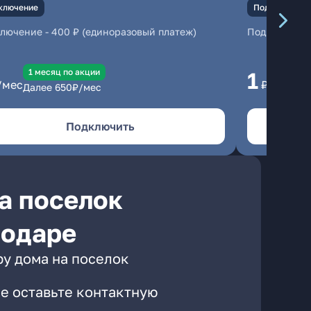
ключение
Подключение
ключение
-
400 ₽ (единоразовый платеж)
Подключени
1 месяц по акции
1 
1
/мес
₽/мес
Далее
650
₽/мес
Да
Подключить
а поселок
нодаре
ру дома на поселок
е оставьте контактную