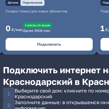
Детали
Подключение
Под
Скидка только для новых абонентов.
Под
1 месяц по акции
0
1
₽/мес
₽
Далее
950
₽/мес
Подключить
Подключить интернет н
Краснодарский в Крас
Выберите свой дом: кликните по номе
Краснодарский
Заполните данные: в открывшемся окн
информацию