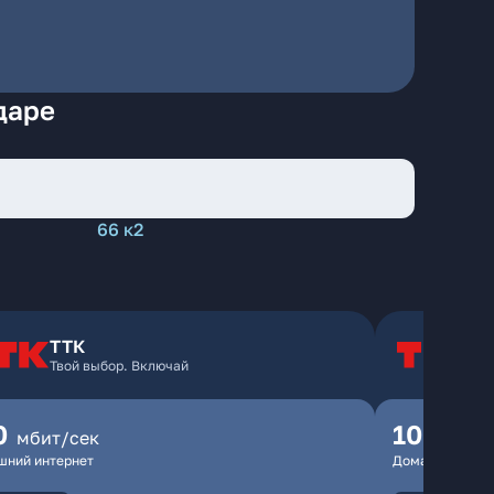
даре
66 к2
ТТК
Т
Твой выбор. Включай
Т
0
100
мбит/сек
мбит
шний интернет
Домашний инте