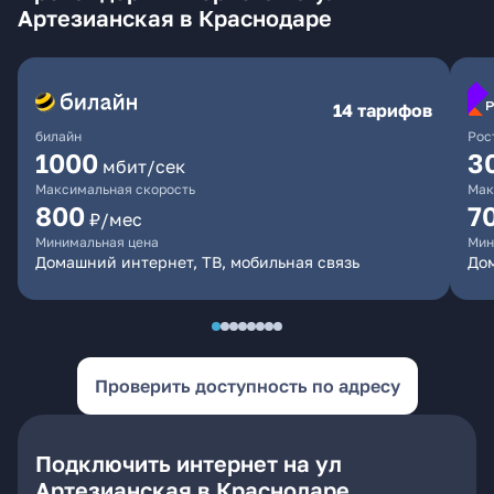
Артезианская в Краснодаре
14 тарифов
билайн
Рос
1000
3
мбит/сек
Максимальная скорость
Мак
800
7
₽/мес
Минимальная цена
Мин
Домашний интернет, ТВ, мобильная связь
Дом
Проверить доступность по адресу
Подключить интернет на ул
Артезианская в Краснодаре