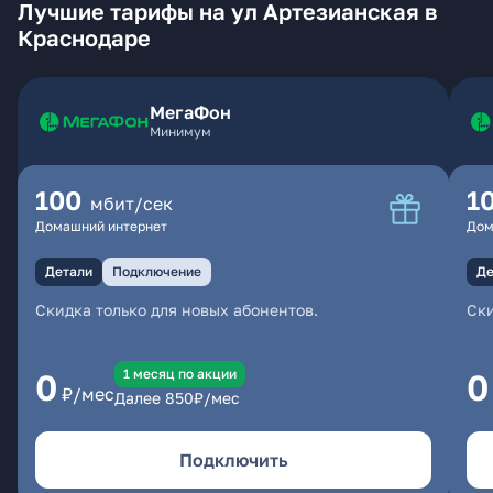
Лучшие тарифы на ул Артезианская в
Краснодаре
МегаФон
Минимум
100
1
мбит/сек
Домашний интернет
Дом
Детали
Подключение
Де
Скидка только для новых абонентов.
Ски
1 месяц по акции
0
0
₽/мес
Далее
850
₽/мес
Подключить