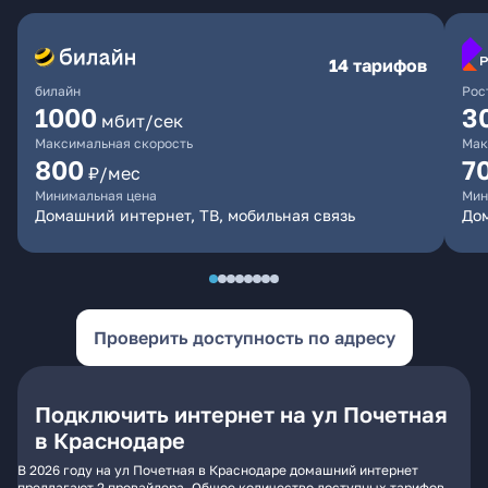
14 тарифов
билайн
Рос
1000
3
мбит/сек
Максимальная скорость
Мак
800
7
₽/мес
Минимальная цена
Мин
Домашний интернет, ТВ, мобильная связь
Дом
Проверить доступность по адресу
Подключить интернет на ул Почетная
в Краснодаре
В 2026 году на ул Почетная в Краснодаре домашний интернет
предлагают 2 провайдера. Общее количество доступных тарифов -