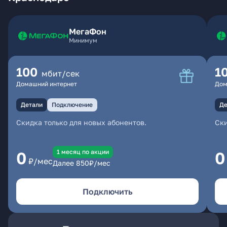
МегаФон
Минимум
100
1
мбит/сек
Домашний интернет
Дом
Детали
Подключение
Де
Скидка только для новых абонентов.
Ски
1 месяц по акции
0
0
₽/мес
Далее
850
₽/мес
Подключить