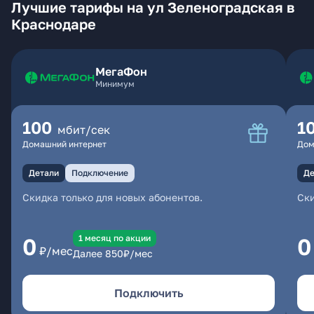
Лучшие тарифы на ул Зеленоградская в
Краснодаре
МегаФон
Минимум
100
1
мбит/сек
Домашний интернет
Дом
Детали
Подключение
Де
Скидка только для новых абонентов.
Ски
1 месяц по акции
0
0
₽/мес
Далее
850
₽/мес
Подключить