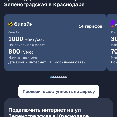
Зеленоградская в Краснодаре
14 тарифов
билайн
Рос
1000
3
мбит/сек
Максимальная скорость
Мак
800
7
₽/мес
Минимальная цена
Мин
Домашний интернет, ТВ, мобильная связь
Дом
Проверить доступность по адресу
Подключить интернет на ул
Зеленоградская в Краснодаре