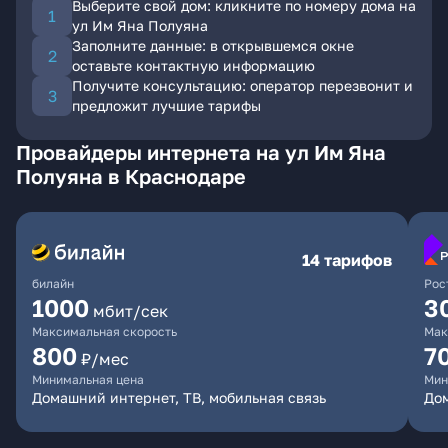
Выберите свой дом: кликните по номеру дома на
ул Им Яна Полуяна
Заполните данные: в открывшемся окне
оставьте контактную информацию
Получите консультацию: оператор перезвонит и
предложит лучшие тарифы
Провайдеры интернета на ул Им Яна
Полуяна в Краснодаре
14 тарифов
билайн
Рос
1000
3
мбит/сек
Максимальная скорость
Мак
800
7
₽/мес
Минимальная цена
Мин
Домашний интернет, ТВ, мобильная связь
Дом