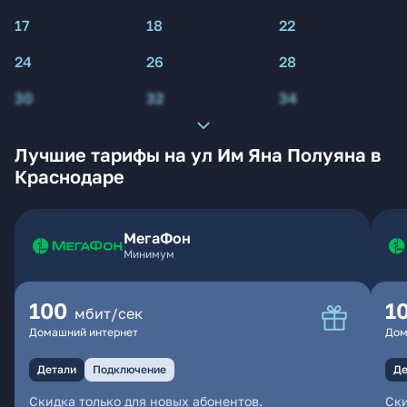
17
18
22
24
26
28
30
32
34
Лучшие тарифы на ул Им Яна Полуяна в
Краснодаре
МегаФон
Минимум
100
1
мбит/сек
Домашний интернет
Дом
Детали
Подключение
Де
Скидка только для новых абонентов.
Ски