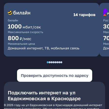
14 тарифов
билайн
Рос
1000
3
мбит/сек
Максимальная скорость
Мак
800
7
₽/мес
Минимальная цена
Мин
Домашний интернет, ТВ, мобильная связь
Дом
Проверить доступность по адресу
Подключить интернет на ул
Евдокимовская в Краснодаре
В 2026 году на ул Евдокимовская в Краснодаре домашний интернет
предлагают 2 провайдера. Общее количество доступных тарифов -