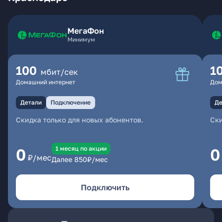
МегаФон
Минимум
100
1
мбит/сек
Домашний интернет
Дом
Детали
Подключение
Де
Скидка только для новых абонентов.
Ски
1 месяц по акции
0
0
₽/мес
Далее
850
₽/мес
Подключить