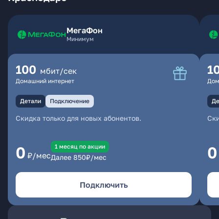
МегаФон
Минимум
100
1
мбит/сек
Домашний интернет
Дом
Детали
Подключение
Де
Скидка только для новых абонентов.
Ски
1 месяц по акции
0
0
₽/мес
Далее
850
₽/мес
Подключить