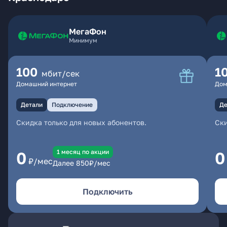
МегаФон
Минимум
100
1
мбит/сек
Домашний интернет
Дом
Детали
Подключение
Де
Скидка только для новых абонентов.
Ски
1 месяц по акции
0
0
₽/мес
Далее
850
₽/мес
Подключить