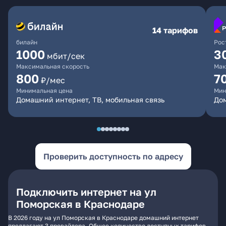
14 тарифов
билайн
Рос
1000
3
мбит/сек
Максимальная скорость
Мак
800
7
₽/мес
Минимальная цена
Мин
Домашний интернет, ТВ, мобильная связь
Дом
Проверить доступность по адресу
Подключить интернет на ул
Поморская в Краснодаре
В 2026 году на ул Поморская в Краснодаре домашний интернет
предлагают 3 провайдера. Общее количество доступных тарифов -