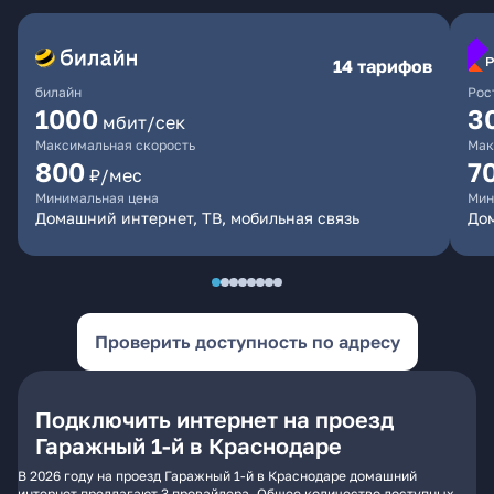
14 тарифов
билайн
Рос
1000
3
мбит/сек
Максимальная скорость
Мак
800
7
₽/мес
Минимальная цена
Мин
Домашний интернет, ТВ, мобильная связь
Дом
Проверить доступность по адресу
Подключить интернет на проезд
Гаражный 1-й в Краснодаре
В 2026 году на проезд Гаражный 1-й в Краснодаре домашний
интернет предлагают 3 провайдера. Общее количество доступных