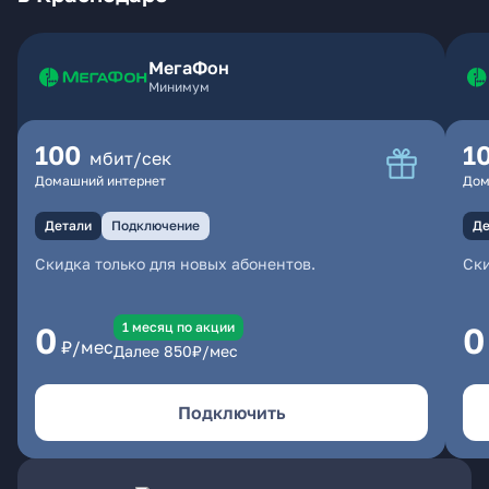
МегаФон
Минимум
100
1
мбит/сек
Домашний интернет
Дом
Детали
Подключение
Де
Скидка только для новых абонентов.
Ски
1 месяц по акции
0
0
₽/мес
Далее
850
₽/мес
Подключить