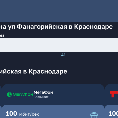
на ул Фанагорийская в Краснодаре
ом
41
ийская в Краснодаре
МегаФон
Безлимит +
100
10
мбит/сек