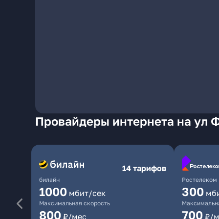
Провайдеры интернета на ул 
14 тарифов
билайн
Ростелеком
1000
300
мбит/сек
мб
Максимальная скорость
Максимальна
800
700
₽/мес
₽/м