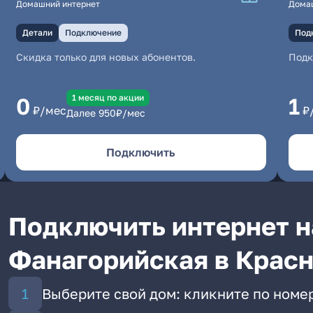
Домашний интернет
Дома
Детали
Подключение
Под
Скидка только для новых абонентов.
Под
1 месяц по акции
0
1
₽/мес
₽
Далее
950
₽/мес
Подключить
Подключить интернет н
Фанагорийская в Крас
Выберите свой дом: кликните по номе