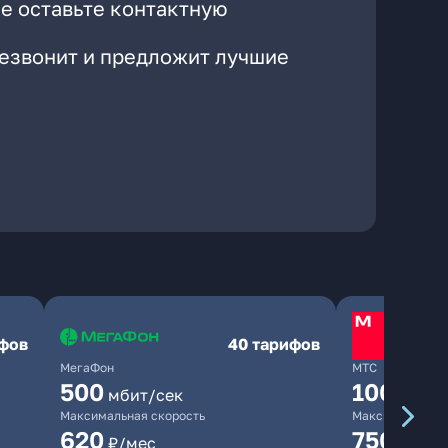
е оставьте контактную
резвонит и предложит лучшие
ифов
40 тарифов
МегаФон
МТС
500
1000
мбит/сек
мби
Максимальная скорость
Максимальная 
620
750
₽/мес
₽/мес