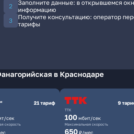
Заполните данные: в открывшемся окн
информацию
Получите консультацию: оператор пе
тарифы
Фанагорийская в Краснодаре
21 тариф
9 тар
ТТК
100
ит/сек
мбит/сек
я скорость
Максимальная скорость
650
ес
₽/мес