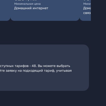
Минимальная цена
Минимальная ц
Домашний интернет
Домашний инт
связь
ступных тарифов - 48. Вы можете выбрать
айте заявку на подходящий тариф, учитывая