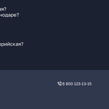
ая?
снодаре?
орийская?
8 800 123-13-15