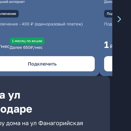
шний интернет
Домашний инте
ключение
Подключение
ключение
-
400 ₽ (единоразовый платеж)
Подключени
1 месяц по акции
1 
1
/мес
₽/мес
Далее
650
₽/мес
Да
Подключить
а ул
нодаре
ру дома на ул Фанагорийская