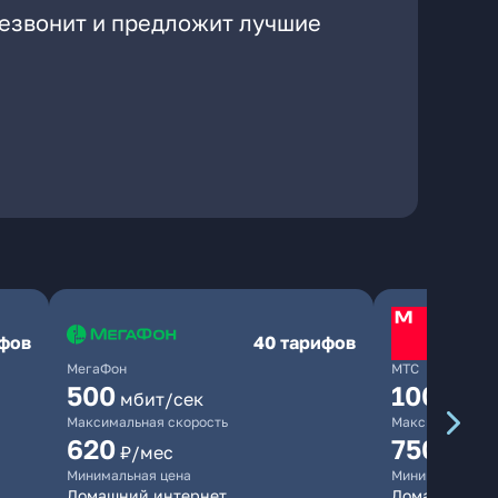
резвонит и предложит лучшие
ифов
40 тарифов
МегаФон
МТС
500
1000
мбит/сек
мби
Максимальная скорость
Максимальная 
620
750
₽/мес
₽/мес
Минимальная цена
Минимальная ц
Домашний интернет
Домашний инт