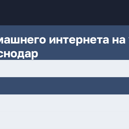
ашнего интернета на 
снодар