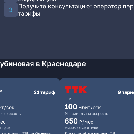
Получите консультацию: оператор пе
тарифы
Рубиновая в Краснодаре
21 тариф
9 тар
ТТК
100
ит/сек
мбит/сек
я скорость
Максимальная скорость
650
ес
₽/мес
я цена
Минимальная цена
интернет, ТВ, мобильная
Домашний интернет, ТВ