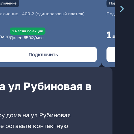
ключение
Подключение
ключение
-
400 ₽ (единоразовый платеж)
Подключени
1 месяц по акции
1 
1
/мес
₽/мес
Далее
650
₽/мес
Да
Подключить
а ул Рубиновая в
у дома на ул Рубиновая
е оставьте контактную