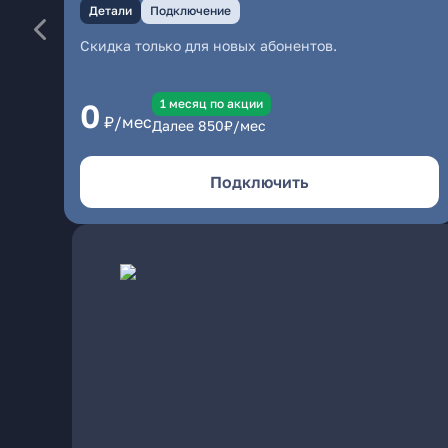
Детали
Подключение
Скидка только для новых абонентов.
1 месяц по акции
0
₽/мес
Далее
850
₽/мес
Подключить