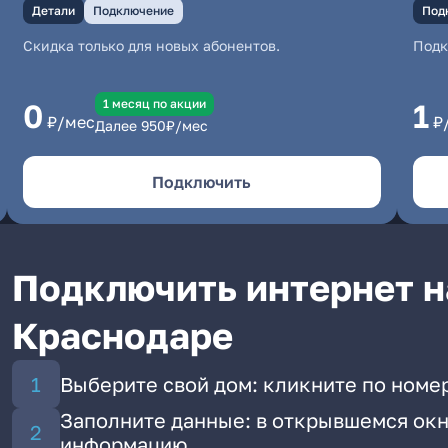
Детали
Подключение
Под
Скидка только для новых абонентов.
Под
1 месяц по акции
0
1
₽/мес
₽
Далее
950
₽/мес
Подключить
Подключить интернет н
Краснодаре
Выберите свой дом: кликните по номер
Заполните данные: в открывшемся окн
информацию