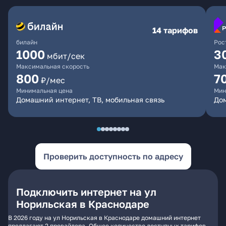
14 тарифов
билайн
Рос
1000
3
мбит/сек
Максимальная скорость
Мак
800
7
₽/мес
Минимальная цена
Мин
Домашний интернет, ТВ, мобильная связь
Дом
Проверить доступность по адресу
Подключить интернет на ул
Норильская в Краснодаре
В 2026 году на ул Норильская в Краснодаре домашний интернет
предлагают 2 провайдера. Общее количество доступных тарифов -