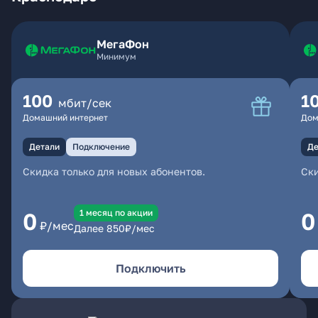
МегаФон
Минимум
100
1
мбит/сек
Домашний интернет
Дом
Детали
Подключение
Де
Скидка только для новых абонентов.
Ски
1 месяц по акции
0
0
₽/мес
Далее
850
₽/мес
Подключить