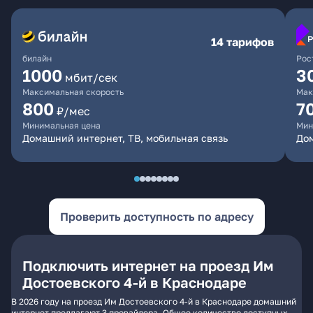
14 тарифов
билайн
Рос
1000
3
мбит/сек
Максимальная скорость
Мак
800
7
₽/мес
Минимальная цена
Мин
Домашний интернет, ТВ, мобильная связь
Дом
Проверить доступность по адресу
Подключить интернет на проезд Им
Достоевского 4-й в Краснодаре
В 2026 году на проезд Им Достоевского 4-й в Краснодаре домашний
интернет предлагают 3 провайдера. Общее количество доступных