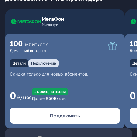
МегаФон
Минимум
100
1
мбит/сек
Домашний интернет
Дом
Детали
Подключение
Де
Скидка только для новых абонентов.
Ски
1 месяц по акции
0
0
₽/мес
Далее
850
₽/мес
Подключить