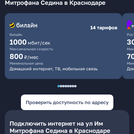
Митрофана Седина в Краснодаре
14 тарифов
билайн
Рос
1000
3
мбит/сек
Максимальная скорость
Мак
800
7
₽/мес
Минимальная цена
Мин
Домашний интернет, ТВ, мобильная связь
Дом
Проверить доступность по адресу
Подключить интернет на ул Им
Митрофана Седина в Краснодаре