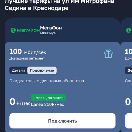
Лучшие тарифы на ул Им Митрофана
Седина в Краснодаре
МегаФон
Минимум
100
1
мбит/сек
Домашний интернет
Дом
Детали
Подключение
Де
Скидка только для новых абонентов.
Ски
1 месяц по акции
0
0
₽/мес
Далее
850
₽/мес
Подключить