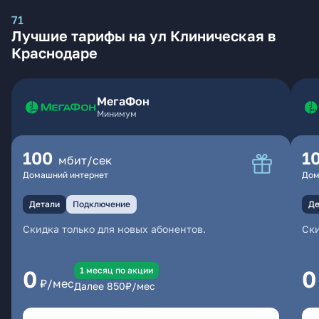
71
Лучшие тарифы на ул Клиническая в
Краснодаре
МегаФон
Минимум
100
1
мбит/сек
Домашний интернет
Дом
Детали
Подключение
Де
Скидка только для новых абонентов.
Ски
1 месяц по акции
0
0
₽/мес
Далее
850
₽/мес