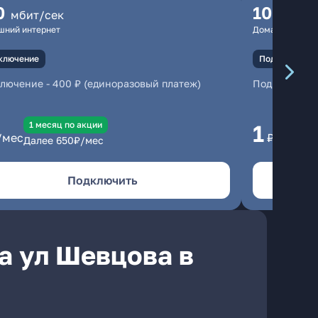
0
100
мбит/сек
мбит
шний интернет
Домашний инте
ключение
Подключение
ключение
-
400 ₽ (единоразовый платеж)
Подключени
1 месяц по акции
1 
1
/мес
₽/мес
Далее
650
₽/мес
Да
Подключить
а ул Шевцова в