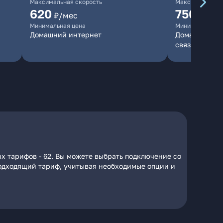
Максимальная скорость
Максимальная 
620
750
₽/мес
₽/мес
Минимальная цена
Минимальная ц
Домашний интернет
Домашний инт
связь
х тарифов - 62. Вы можете выбрать подключение со
 подходящий тариф, учитывая необходимые опции и