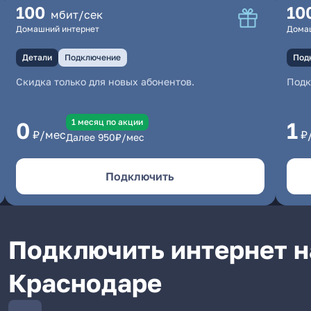
100
10
мбит/сек
Домашний интернет
Дома
Детали
Подключение
Под
Скидка только для новых абонентов.
Под
1 месяц по акции
0
1
₽/мес
₽
Далее
950
₽/мес
Подключить
Подключить интернет н
Краснодаре