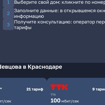
Выберите свой дом: кликните по номе
Заполните данные: в открывшемся окн
информацию
Получите консультацию: оператор пе
тарифы
Шевцова в Краснодаре
21 тариф
9 тар
ТТК
100
ит/сек
мбит/сек