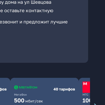
ру дома на ул Шевцова
е оставьте контактную
резвонит и предложит лучшие
ифов
40 тарифов
МегаФон
МТС
500
1000
мбит/сек
мби