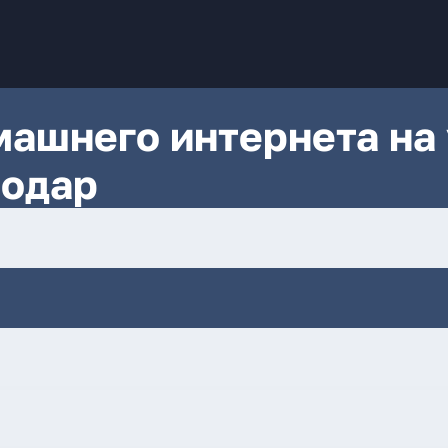
ашнего интернета на 
нодар