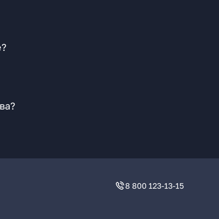
е?
ва?
8 800 123-13-15