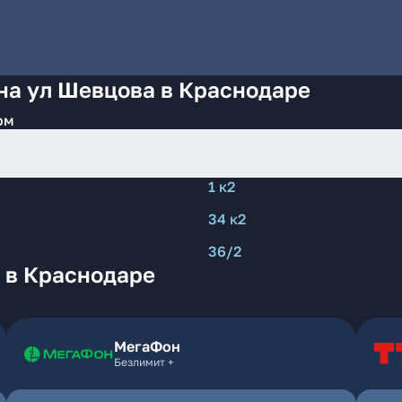
на ул Шевцова в Краснодаре
ом
1 к2
34 к2
36/2
 в Краснодаре
МегаФон
Безлимит +