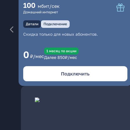
100
мбит/сек
Домашний интернет
Детали
Подключение
Скидка только для новых абонентов.
1 месяц по акции
0
₽/мес
Далее
850
₽/мес
Подключить