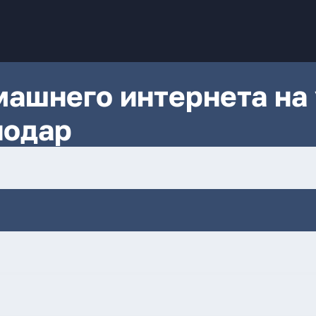
ашнего интернета на 
нодар