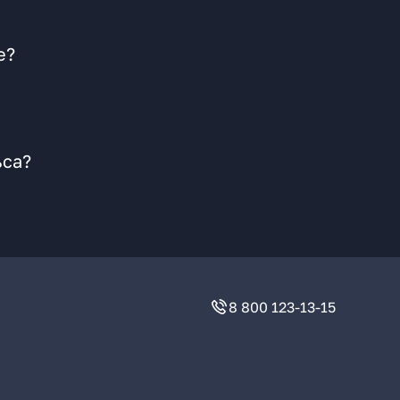
е?
ьса?
8 800 123-13-15