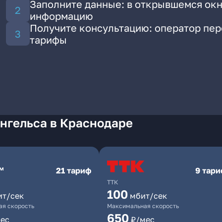
Заполните данные: в открывшемся окн
информацию
Получите консультацию: оператор пе
тарифы
нгельса в Краснодаре
21 тариф
9 тар
ТТК
100
ит/сек
мбит/сек
я скорость
Максимальная скорость
650
ес
₽/мес