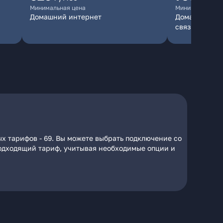
Минимальная цена
Минимальная ц
Домашний интернет
Домашний инт
связь
х тарифов - 69. Вы можете выбрать подключение со
 подходящий тариф, учитывая необходимые опции и