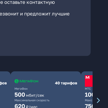
е оставьте контактную
резвонит и предложит лучшие
ифов
40 тарифов
МегаФон
МТС
500
1000
мбит/сек
мби
Максимальная скорость
Максимальная 
620
750
₽/мес
₽/мес