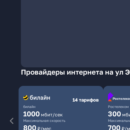
Провайдеры интернета на ул Э
14 тарифов
билайн
Ростелеком
1000
300
мбит/сек
мб
Максимальная скорость
Максимальна
800
700
₽/мес
₽/м