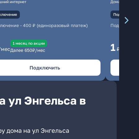
шний интернет
Домашний инте
ключение
Подключение
ключение
-
400 ₽ (единоразовый платеж)
Подключени
1 месяц по акции
1 
1
/мес
₽/мес
Далее
650
₽/мес
Да
Подключить
 ул Энгельса в
у дома на ул Энгельса