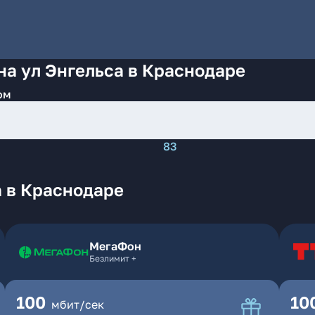
на ул Энгельса в Краснодаре
ом
83
а в Краснодаре
МегаФон
Безлимит +
100
10
мбит/сек