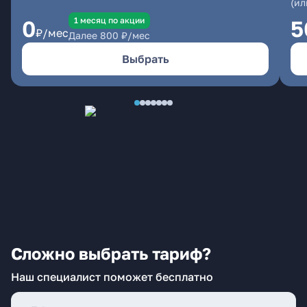
(ил
1 месяц по акции
0
5
₽/мес
Далее
800
₽/мес
Выбрать
Сложно выбрать тариф?
Наш специалист поможет бесплатно