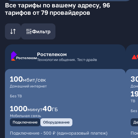
Все тарифы по вашему адресу, 96
тарифов от 79 провайдеров
Фильтр
Ростелеком
Технологии общения. Тест-драйв
100
3
мбит/сек
Домашний интернет
Дом
1
Без ТВ
ТВ
1000
40
минут
ГБ
Без
Мобильная связь
Подключение
Оборудование
Де
Подключение
-
500 ₽ (единоразовый платеж)
Пок