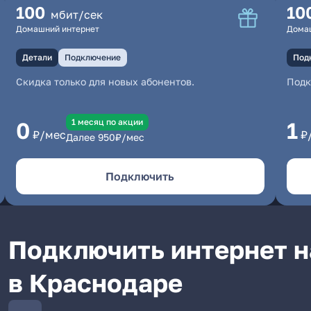
100
10
мбит/сек
Домашний интернет
Дома
Детали
Подключение
Под
Скидка только для новых абонентов.
Под
1 месяц по акции
0
1
₽/мес
₽
Далее
950
₽/мес
Подключить
Подключить интернет н
в Краснодаре