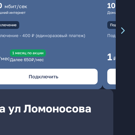
0
100
мбит/сек
мбит
шний интернет
Домашний инте
ключение
Подключение
ключение
-
400 ₽ (единоразовый платеж)
Подключени
1 месяц по акции
1 
1
/мес
₽/мес
Далее
650
₽/мес
Да
Подключить
а ул Ломоносова