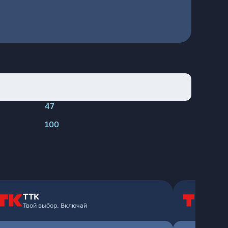
47
100
ТТК
Т
Твой выбор. Включай
Т