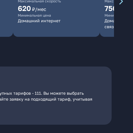
Максимальная скорость
Максимальная 
620
750
₽/мес
₽/мес
Минимальная цена
Минимальная ц
Домашний интернет
Домашний инт
связь
пных тарифов - 111. Вы можете выбрать
дайте заявку на подходящий тариф, учитывая