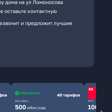
ру дома на ул Ломоносова
е оставьте контактную
резвонит и предложит лучшие
ифов
40 тарифов
МегаФон
МТС
500
1000
мбит/сек
мби