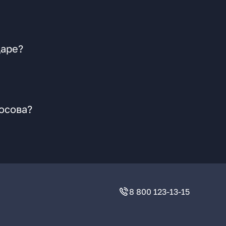
даре?
осова?
8 800 123-13-15