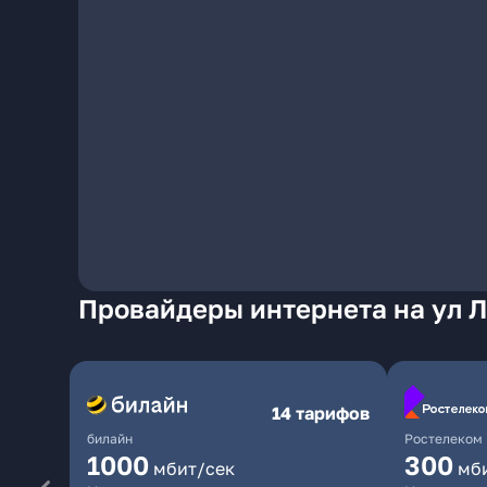
Провайдеры интернета на ул 
14 тарифов
билайн
Ростелеком
1000
300
мбит/сек
мб