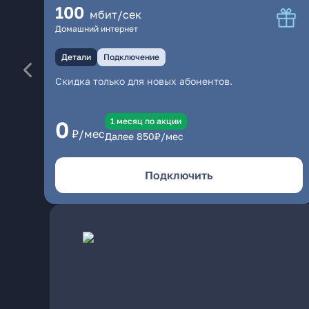
100
мбит/сек
Домашний интернет
Детали
Подключение
Скидка только для новых абонентов.
1 месяц по акции
0
₽/мес
Далее
850
₽/мес
Подключить