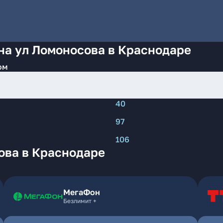
на ул Ломоносова в Краснодаре
ом
40
97
106
ова в Краснодаре
МегаФон
Безлимит +