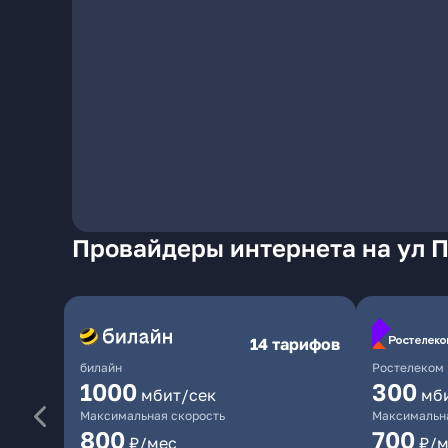
Провайдеры интернета на ул 
14 тарифов
билайн
Ростелеком
1000
300
мбит/сек
мб
Максимальная скорость
Максимальна
800
700
₽/мес
₽/м