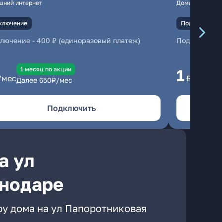
шний интернет
Домашний инте
ключение
Подключение
ключение
-
400 ₽ (единоразовый платеж)
Подключени
1 месяц по акции
1 
1
/мес
₽/мес
Далее
650
₽/мес
Да
Подключить
а ул
снодаре
ру дома на ул Папоротниковая