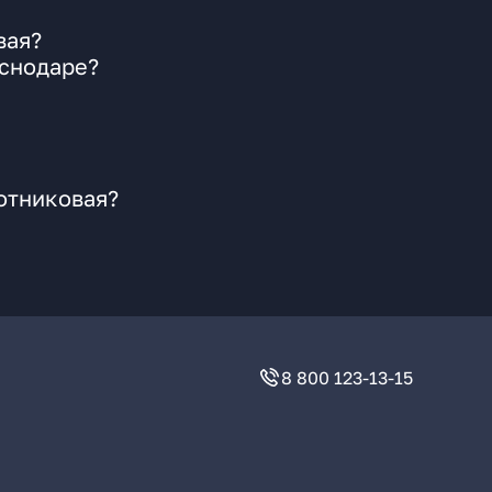
вая?
аснодаре?
отниковая?
8 800 123-13-15