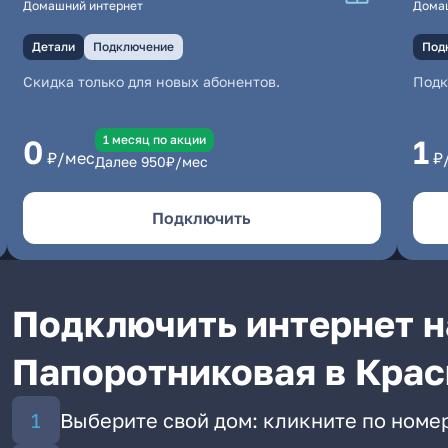
Домашний интернет
Дома
Детали
Подключение
Под
Скидка только для новых абонентов.
Под
1 месяц по акции
0
1
₽/мес
₽
Далее
950
₽/мес
Подключить
Подключить интернет н
Папоротниковая в Кра
Выберите свой дом: кликните по номе