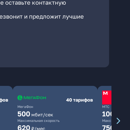
е оставьте контактную
резвонит и предложит лучшие
ифов
40 тарифов
МегаФон
МТС
500
1000
мбит/сек
мби
Максимальная скорость
Максимальная 
620
750
₽/мес
₽/мес