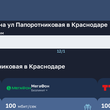
на ул Папоротниковая в Краснодаре
ом
12/1
никовая в Краснодаре
МегаФон
Безлимит +
100
10
мбит/сек