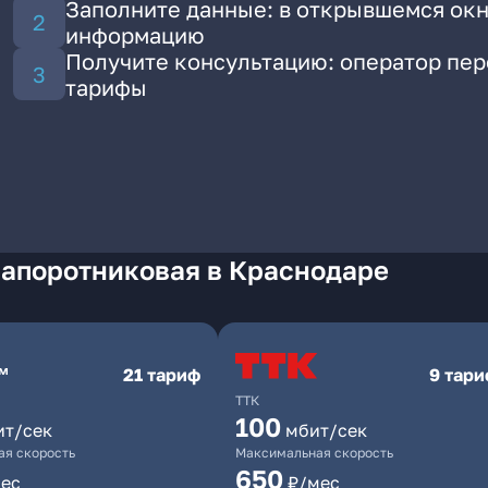
Заполните данные: в открывшемся окн
информацию
Получите консультацию: оператор пе
тарифы
Папоротниковая в Краснодаре
21 тариф
9 тар
ТТК
100
ит/сек
мбит/сек
я скорость
Максимальная скорость
650
ес
₽/мес