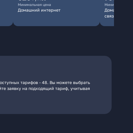
Минимальная цена
Минимальная ц
Домашний интернет
Домашний инт
связь
оступных тарифов - 48. Вы можете выбрать
айте заявку на подходящий тариф, учитывая