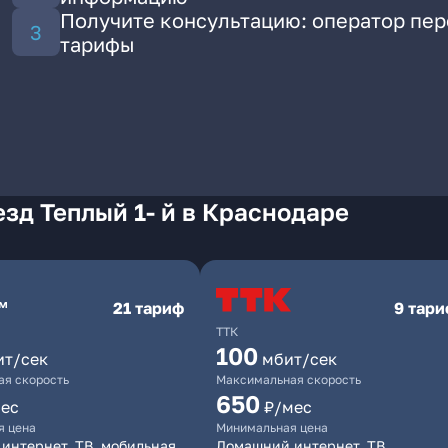
Получите консультацию: оператор пе
тарифы
зд Теплый 1- й в Краснодаре
21 тариф
9 тар
ТТК
100
ит/сек
мбит/сек
я скорость
Максимальная скорость
650
ес
₽/мес
я цена
Минимальная цена
интернет, ТВ, мобильная
Домашний интернет, ТВ