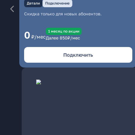
Детали
Подключение
Скидка только для новых абонентов.
1 месяц по акции
0
₽/мес
Далее
850
₽/мес
Подключить