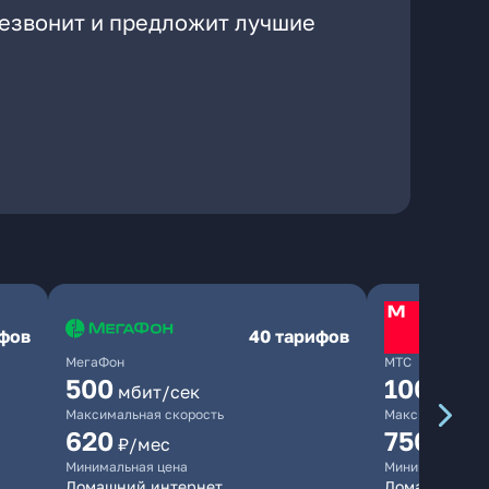
резвонит и предложит лучшие
ифов
40 тарифов
МегаФон
МТС
500
1000
мбит/сек
мби
Максимальная скорость
Максимальная 
620
750
₽/мес
₽/мес
Минимальная цена
Минимальная ц
Домашний интернет
Домашний инт