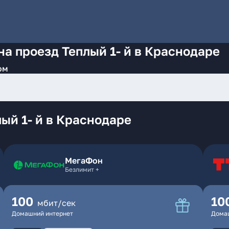
на проезд Теплый 1- й в Краснодаре
ом
ый 1- й в Краснодаре
МегаФон
Безлимит +
100
10
мбит/сек
Домашний интернет
Дома