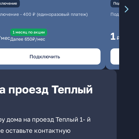
ключение
Подключение
ключение
-
400 ₽ (единоразовый платеж)
Подключени
1 месяц по акции
1 
1
/мес
₽/мес
Далее
650
₽/мес
Да
Подключить
а проезд Теплый
у дома на проезд Теплый 1- й
е оставьте контактную