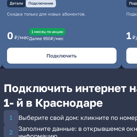
Детали
Подключение
Под
Скидка только для новых абонентов.
Под
1 месяц по акции
0
1
₽/мес
₽
Далее
950
₽/мес
Подключить
Подключить интернет н
1- й в Краснодаре
Выберите свой дом: кликните по номер
Заполните данные: в открывшемся окн
информацию