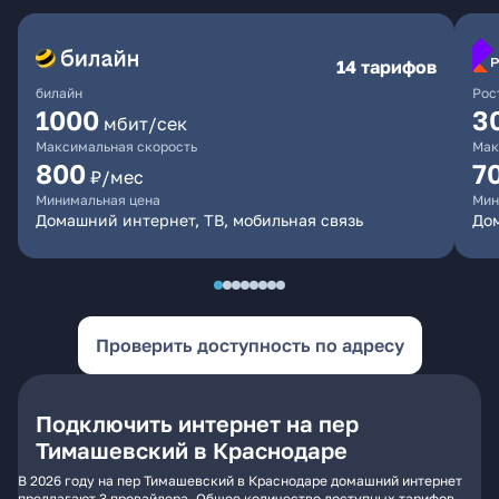
14 тарифов
билайн
Рос
1000
3
мбит/сек
Максимальная скорость
Мак
800
7
₽/мес
Минимальная цена
Мин
Домашний интернет, ТВ, мобильная связь
Дом
Проверить доступность по адресу
Подключить интернет на пер
Тимашевский в Краснодаре
В 2026 году на пер Тимашевский в Краснодаре домашний интернет
предлагают 3 провайдера. Общее количество доступных тарифов -