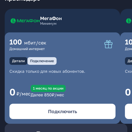
МегаФон
Минимум
100
1
мбит/сек
Домашний интернет
Дом
Детали
Подключение
Де
Скидка только для новых абонентов.
Ски
1 месяц по акции
0
0
₽/мес
Далее
850
₽/мес
Подключить