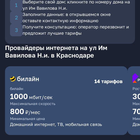
Выберите свой дом: кликните по номеру дома на
ул Им Вавилова Н.и.
Заполните данные: в открывшемся окне
оставьте контактную информацию
Получите консультацию: оператор перезвонит и
предложит лучшие тарифы
Провайдеры интернета на ул Им
Вавилова Н.и. в Краснодаре
14 тарифов
билайн
Рос
1000
3
мбит/сек
Максимальная скорость
Мак
800
7
₽/мес
Минимальная цена
Мин
Домашний интернет, ТВ, мобильная связь
Дом