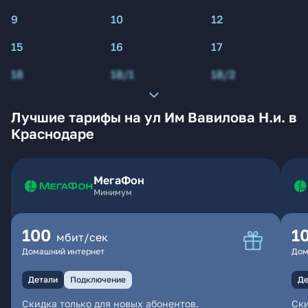
9
10
12
15
16
17
18
18/1
18/2
Лучшие тарифы на ул Им Вавилова Н.и. в
Краснодаре
МегаФон
Минимум
100
1
мбит/сек
Домашний интернет
Дом
Детали
Подключение
Де
Скидка только для новых абонентов.
Ски