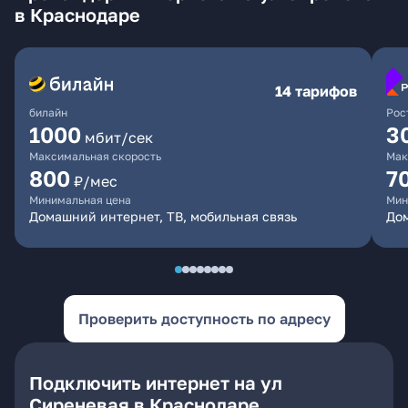
в Краснодаре
14 тарифов
билайн
Рос
1000
3
мбит/сек
Максимальная скорость
Мак
800
7
₽/мес
Минимальная цена
Мин
Домашний интернет, ТВ, мобильная связь
Дом
Проверить доступность по адресу
Подключить интернет на ул
Сиреневая в Краснодаре