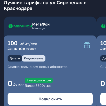
Лучшие тарифы на ул Сиреневая в
Краснодаре
МегаФон
Минимум
100
1
мбит/сек
Домашний интернет
Дом
Детали
Подключение
Де
Скидка только для новых абонентов.
Ски
1 месяц по акции
0
0
₽/мес
Далее
850
₽/мес
Подключить