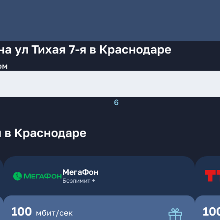
а ул Тихая 7-я в Краснодаре
ом
6
я в Краснодаре
МегаФон
Безлимит +
100
10
мбит/сек