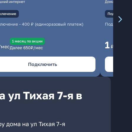
шний интернет
Домашний инте
ключение
Подключение
ключение
-
400 ₽ (единоразовый платеж)
Подключени
1 месяц по акции
1 
1
/мес
₽/мес
Далее
650
₽/мес
Да
Подключить
 ул Тихая 7-я в
у дома на ул Тихая 7-я