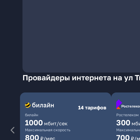
Провайдеры интернета на ул Т
14 тарифов
билайн
Ростелеком
1000
300
мбит/сек
мб
Максимальная скорость
Максимальна
800
700
₽/мес
₽/м