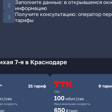
Заполните данные: в открывшемся окн
информацию
Получите консультацию: оператор пе
тарифы
ихая 7-я в Краснодаре
21 тариф
9 тар
ТТК
100
ит/сек
мбит/сек
я скорость
Максимальная скорость
650
ес
₽/мес