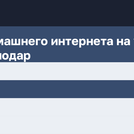
ашнего интернета на 
нодар