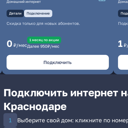
Домашний интернет
Дома
Детали
Подключение
Под
Скидка только для новых абонентов.
Под
1 месяц по акции
0
1
₽/мес
₽
Далее
950
₽/мес
Подключить
Подключить интернет на
Краснодаре
Выберите свой дом: кликните по номер