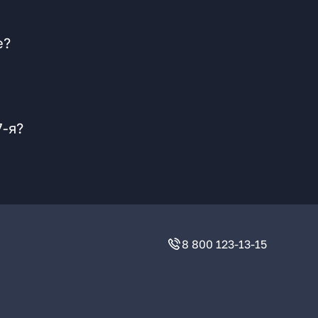
е?
7-я?
8 800 123-13-15