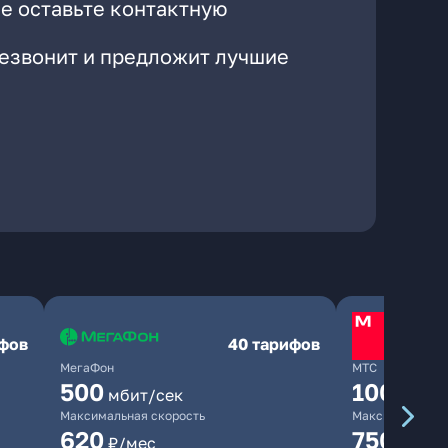
е оставьте контактную
резвонит и предложит лучшие
ифов
40 тарифов
МегаФон
МТС
500
1000
мбит/сек
мби
Максимальная скорость
Максимальная 
620
750
₽/мес
₽/мес