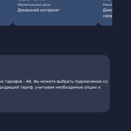
Минимальная цена
Минимальная ц
Домашний интернет
Домашний инт
связь
ых тарифов - 48. Вы можете выбрать подключение со
подходящий тариф, учитывая необходимые опции и