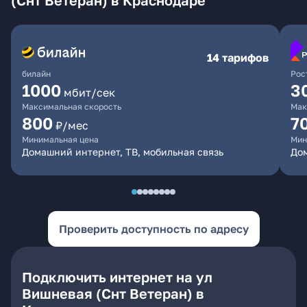
(Снт Ветеран) в Краснодаре
14 тарифов
билайн
Рос
1000
3
мбит/сек
Максимальная скорость
Мак
800
7
₽/мес
Минимальная цена
Мин
Домашний интернет, ТВ, мобильная связь
Дом
Проверить доступность по адресу
Подключить интернет на ул
Вишневая (Снт Ветеран) в