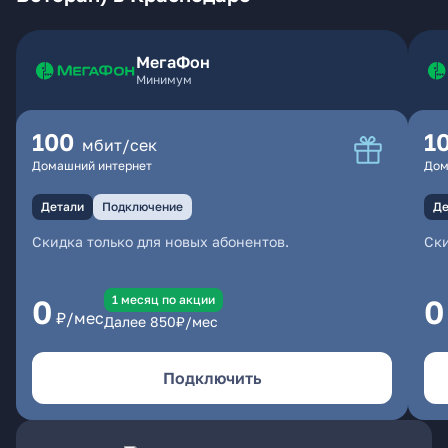
МегаФон
Минимум
100
1
мбит/сек
Домашний интернет
Дом
Детали
Подключение
Де
Скидка только для новых абонентов.
Ски
1 месяц по акции
0
0
₽/мес
Далее
850
₽/мес
Подключить