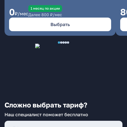
1 месяц по акции
0
8
₽/мес
Далее
800
₽/мес
Выбрать
Сложно выбрать тариф?
Наш специалист поможет бесплатно