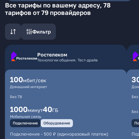
Все тарифы по вашему адресу, 78
тарифов от 79 провайдеров
Фильтр
Ростелеком
Технологии общения. Тест-драйв
100
3
мбит/сек
Домашний интернет
Дом
Без ТВ
Без
1000
40
минут
ГБ
Без
Мобильная связь
Подключение
Оборудование
По
Подключение
-
500 ₽ (единоразовый платеж)
По