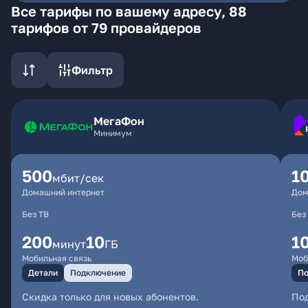
Все тарифы по вашему адресу, 88
тарифов от 79 провайдеров
Фильтр
МегаФон
Минимум
500
1
мбит/сек
Домашний интернет
Дом
Без ТВ
Без
200
10
1
минут
ГБ
Мобильная связь
Моб
Детали
Подключение
По
Скидка только для новых абонентов.
По