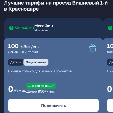
Лучшие тарифы на проезд Вишневый 1-й
в Краснодаре
МегаФон
Минимум
100
1
мбит/сек
Домашний интернет
Дом
Детали
Подключение
Де
Скидка только для новых абонентов.
Ски
1 месяц по акции
0
0
₽/мес
Далее
850
₽/мес
Подключить