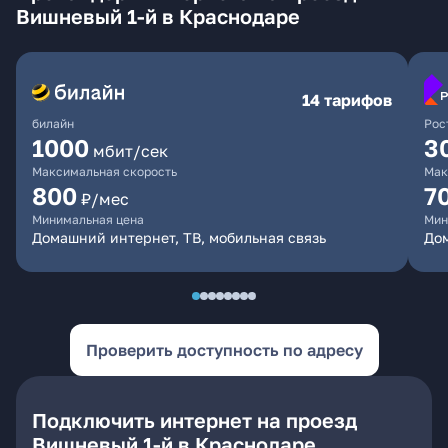
Вишневый 1-й в Краснодаре
14 тарифов
билайн
Рос
1000
3
мбит/сек
Максимальная скорость
Мак
800
7
₽/мес
Минимальная цена
Мин
Домашний интернет, ТВ, мобильная связь
Дом
Проверить доступность по адресу
Подключить интернет на проезд
Вишневый 1-й в Краснодаре