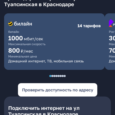
Туапсинская в Краснодаре
14 тарифов
билайн
Рос
1000
3
мбит/сек
Максимальная скорость
Мак
800
7
₽/мес
Минимальная цена
Мин
Домашний интернет, ТВ, мобильная связь
Дом
Проверить доступность по адресу
Подключить интернет на ул
Туапсинская в Краснодаре