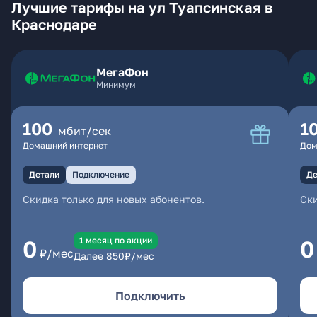
Лучшие тарифы на ул Туапсинская в
Краснодаре
МегаФон
Минимум
100
1
мбит/сек
Домашний интернет
Дом
Детали
Подключение
Де
Скидка только для новых абонентов.
Ски
1 месяц по акции
0
0
₽/мес
Далее
850
₽/мес
Подключить