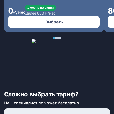
1 месяц по акции
0
8
₽/мес
Далее
800
₽/мес
Выбрать
Сложно выбрать тариф?
Наш специалист поможет бесплатно