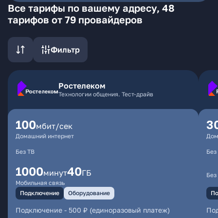
Все тарифы по вашему адресу, 48
тарифов от 79 провайдеров
Фильтр
Ростелеком
Технологии общения. Тест-драйв
100
3
мбит/сек
Домашний интернет
Дом
Без ТВ
Без
1000
40
минут
ГБ
Без
Мобильная связь
Подключение
Оборудование
По
Подключение
-
500 ₽ (единоразовый платеж)
По