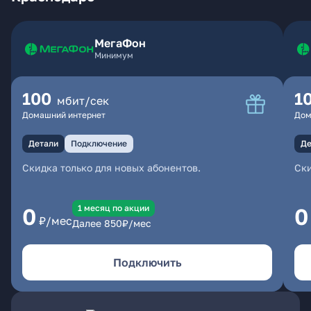
МегаФон
Минимум
100
1
мбит/сек
Домашний интернет
Дом
Детали
Подключение
Де
Скидка только для новых абонентов.
Ски
1 месяц по акции
0
0
₽/мес
Далее
850
₽/мес
Подключить