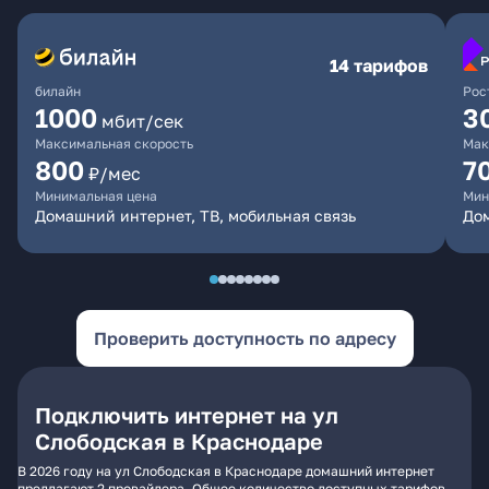
14 тарифов
билайн
Рос
1000
3
мбит/сек
Максимальная скорость
Мак
800
7
₽/мес
Минимальная цена
Мин
Домашний интернет, ТВ, мобильная связь
Дом
Проверить доступность по адресу
Подключить интернет на ул
Слободская в Краснодаре
В 2026 году на ул Слободская в Краснодаре домашний интернет
предлагают 2 провайдера. Общее количество доступных тарифов -