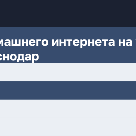
ашнего интернета на 
снодар