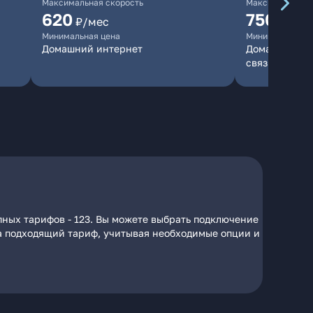
Максимальная скорость
Максимальная 
620
750
₽/мес
₽/мес
Минимальная цена
Минимальная ц
Домашний интернет
Домашний инт
связь
пных тарифов - 123. Вы можете выбрать подключение
 на подходящий тариф, учитывая необходимые опции и