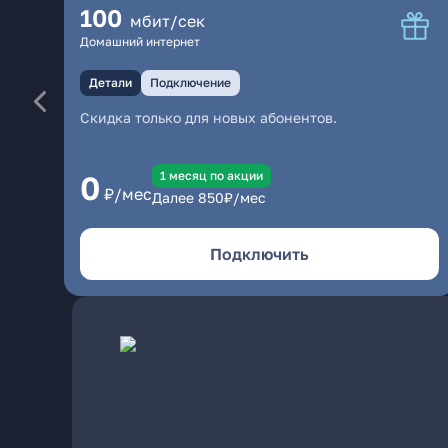
100
мбит/сек
Домашний интернет
Детали
Подключение
Скидка только для новых абонентов.
1 месяц по акции
0
₽/мес
Далее
850
₽/мес
Подключить