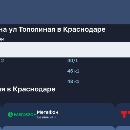
на ул Тополиная в Краснодаре
ом
 2
40/1
46 к1
48 к1
ая в Краснодаре
МегаФон
Безлимит +