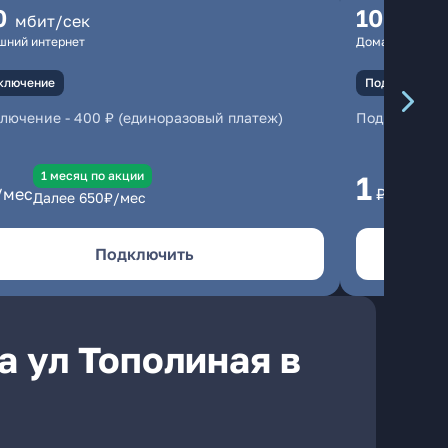
0
100
мбит/сек
мбит
шний интернет
Домашний инте
ключение
Подключение
ключение
-
400 ₽ (единоразовый платеж)
Подключени
1 месяц по акции
1 
1
/мес
₽/мес
Далее
650
₽/мес
Да
Подключить
а ул Тополиная в