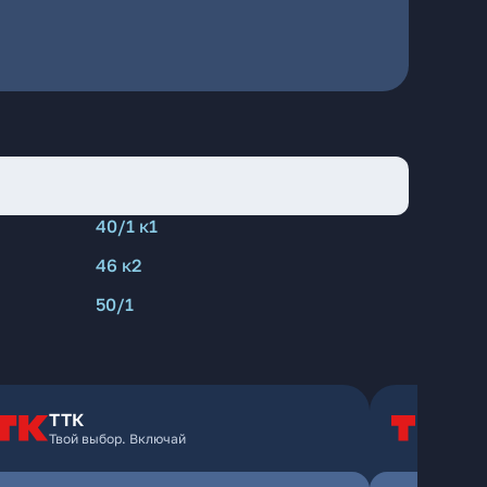
40/1 к1
46 к2
50/1
ТТК
Т
Твой выбор. Включай
Т