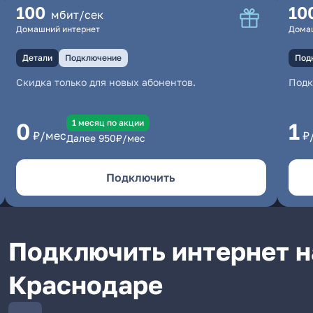
100
10
мбит/сек
Домашний интернет
Дома
Детали
Подключение
Под
Скидка только для новых абонентов.
Под
1 месяц по акции
0
1
₽/мес
₽
Далее
950
₽/мес
Подключить
Подключить интернет н
Краснодаре