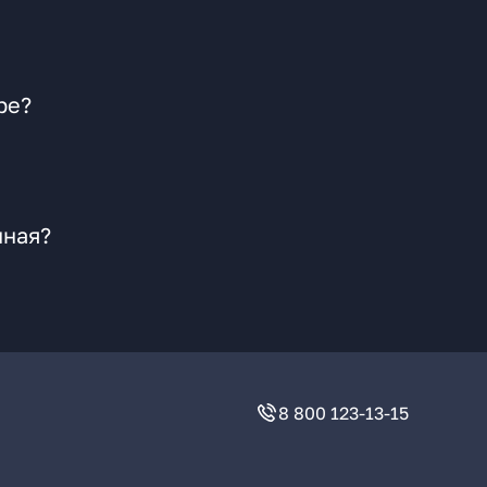
ре?
иная?
8 800 123-13-15