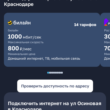
Краснодаре
14 тарифов
билайн
Рос
1000
3
мбит/сек
Максимальная скорость
Мак
800
7
₽/мес
Минимальная цена
Мин
Домашний интернет, ТВ, мобильная связь
Дом
Проверить доступность по адресу
Подключить интернет на ул Осиновая
в Краснодаре