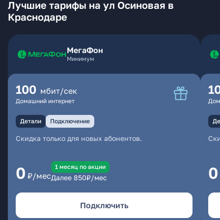
Лучшие тарифы на ул Осиновая в
Краснодаре
МегаФон
Минимум
100
1
мбит/сек
Домашний интернет
Дом
Детали
Подключение
Де
Скидка только для новых абонентов.
Ски
1 месяц по акции
0
0
₽/мес
Далее
850
₽/мес
Подключить