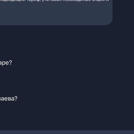
аре?
паева?