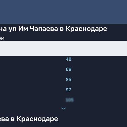
на ул Им Чапаева в Краснодаре
ом
48
68
85
97
105
ева в Краснодаре