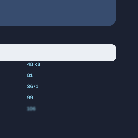
48 к8
81
86/1
99
106