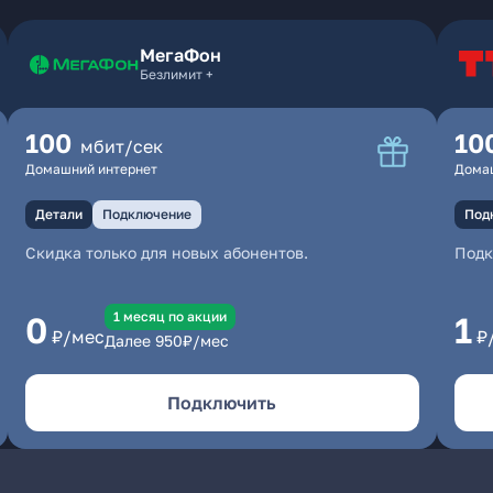
МегаФон
Безлимит +
100
10
мбит/сек
Домашний интернет
Дома
Детали
Подключение
Под
Скидка только для новых абонентов.
Под
1 месяц по акции
0
1
₽/мес
₽
Далее
950
₽/мес
Подключить