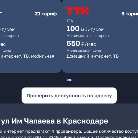
21 тариф
9 тар
ТТК
100
ит/сек
мбит/сек
я скорость
Максимальная скорость
650
ес
₽/мес
я цена
Минимальная цена
интернет, ТВ, мобильная
Домашний интернет, ТВ
Проверить доступность по адресу
 ул Им Чапаева в Краснодаре
й интернет предлагают 4 провайдера. Общее количество досту
 варьируются от 620 до 3349 рублей в месяц. Подайте заявку 