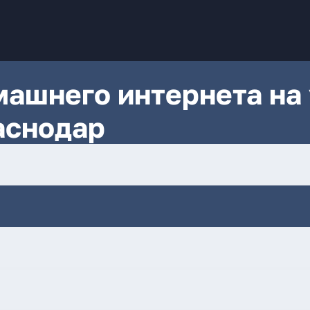
ашнего интернета на 
аснодар