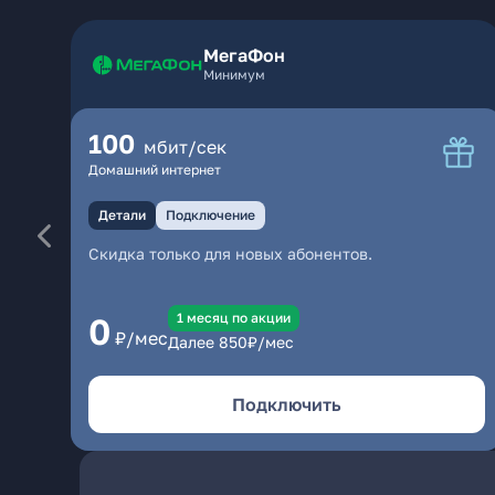
МегаФон
Минимум
100
мбит/сек
Домашний интернет
Детали
Подключение
Скидка только для новых абонентов.
1 месяц по акции
0
₽/мес
Далее
850
₽/мес
Подключить