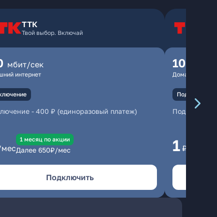
ТТК
Т
Твой выбор. Включай
Т
0
100
мбит/сек
мбит
шний интернет
Домашний инте
ключение
Подключение
ключение
-
400 ₽ (единоразовый платеж)
Подключени
1 месяц по акции
1 
1
/мес
₽/мес
Далее
650
₽/мес
Да
Подключить