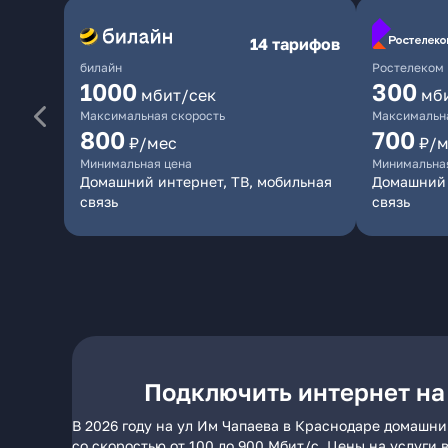
14 тарифов
билайн
Ростелеком
1000
300
мбит/сек
мб
Максимальная скорость
Максимальна
800
700
₽/мес
₽/м
Минимальная цена
Минимальна
Домашний интернет, ТВ, мобильная
Домашний 
связь
связь
Подключить интернет на
В 2026 году на ул Им Чапаева в Краснодаре домашни
со скоростью от 100 до 900 Мбит/с. Цены на услуги