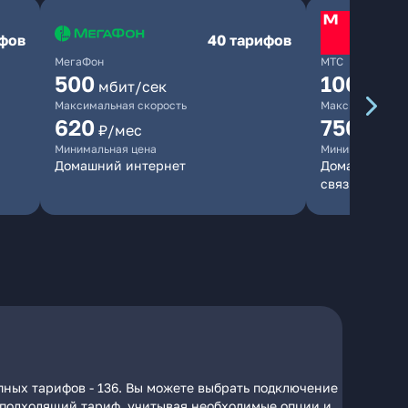
ифов
40 тарифов
МегаФон
МТС
500
1000
мбит/сек
мби
Максимальная скорость
Максимальная 
620
750
₽/мес
₽/мес
Минимальная цена
Минимальная ц
Домашний интернет
Домашний инт
связь
пных тарифов - 136. Вы можете выбрать подключение
на подходящий тариф, учитывая необходимые опции и