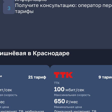
Получите консультацию: оператор пе
тарифы
Вишнёвая в Краснодаре
21 тариф
9 тар
ТТК
100
ит/сек
мбит/сек
я скорость
Максимальная скорость
650
ес
₽/мес
я цена
Минимальная цена
интернет, ТВ, мобильная
Домашний интернет, ТВ