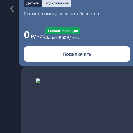
Детали
Подключение
Скидка только для новых абонентов.
1 месяц по акции
0
₽/мес
Далее
850
₽/мес
Подключить