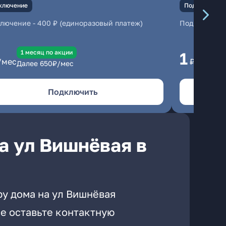
ключение
Подключение
ключение
-
400 ₽ (единоразовый платеж)
Подключени
1 месяц по акции
1 
1
/мес
₽/мес
Далее
650
₽/мес
Да
Подключить
а ул Вишнёвая в
ру дома на ул Вишнёвая
е оставьте контактную