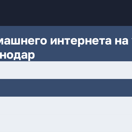
ашнего интернета на 
снодар