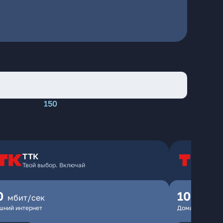
150
ТТК
Т
Твой выбор. Включай
Т
0
100
мбит/сек
мбит
шний интернет
Домашний инте