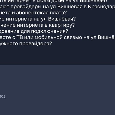
ть интернет в моем доме на ул Вишнёвая?
ают провайдеры на ул Вишнёвая в Краснода
ета и абонентская плата?
ие интернета на ул Вишнёвая?
чение интернета в квартиру?
удование для подключения?
сте с ТВ или мобильной связью на ул Вишнё
нужного провайдера?
7526