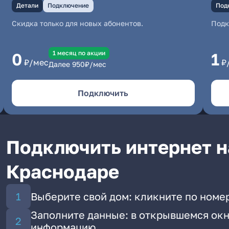
Детали
Подключение
Под
Скидка только для новых абонентов.
Под
1 месяц по акции
0
1
₽/мес
₽
Далее
950
₽/мес
Подключить
Подключить интернет н
Краснодаре
Выберите свой дом: кликните по номе
Заполните данные: в открывшемся окн
информацию