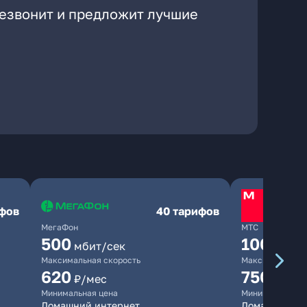
резвонит и предложит лучшие
ифов
40 тарифов
МегаФон
МТС
500
1000
мбит/сек
мби
Максимальная скорость
Максимальная 
620
750
₽/мес
₽/мес
Минимальная цена
Минимальная ц
Домашний интернет
Домашний инт