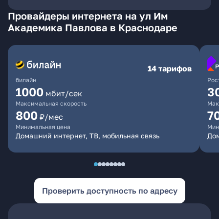
Провайдеры интернета на ул Им
Академика Павлова в Краснодаре
14 тарифов
билайн
Рос
1000
3
мбит/сек
Максимальная скорость
Мак
800
7
₽/мес
Минимальная цена
Мин
Домашний интернет, ТВ, мобильная связь
Дом
Проверить доступность по адресу