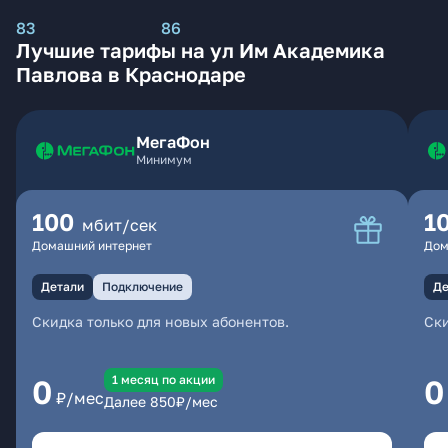
83
86
Лучшие тарифы на ул Им Академика
Павлова в Краснодаре
МегаФон
Минимум
100
1
мбит/сек
Домашний интернет
Дом
Детали
Подключение
Де
Скидка только для новых абонентов.
Ски
1 месяц по акции
0
0
₽/мес
Далее
850
₽/мес