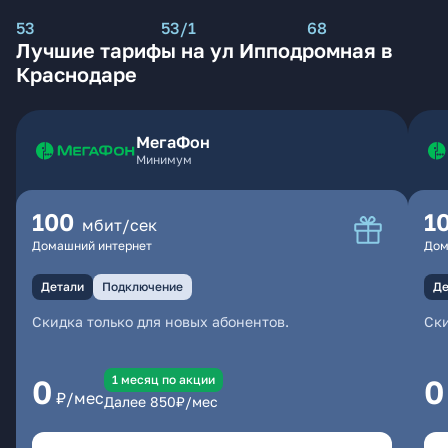
53
53/1
68
Лучшие тарифы на ул Ипподромная в
Краснодаре
МегаФон
Минимум
100
1
мбит/сек
Домашний интернет
Дом
Детали
Подключение
Де
Скидка только для новых абонентов.
Ски
1 месяц по акции
0
0
₽/мес
Далее
850
₽/мес