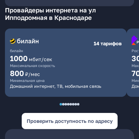
Провайдеры интернета на ул
Ипподромная в Краснодаре
14 тарифов
билайн
Рос
1000
3
мбит/сек
Максимальная скорость
Мак
800
7
₽/мес
Минимальная цена
Мин
Домашний интернет, ТВ, мобильная связь
Дом
Проверить доступность по адресу